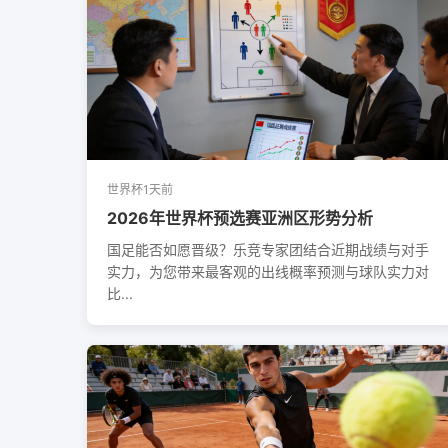
世界杯
1天前
2026年世界杯预选赛亚洲区形势分析
国足能否如愿晋级？乐竞专家团结合近期战绩与对手
实力，为您带来最客观的出线概率预测与球队实力对
比...