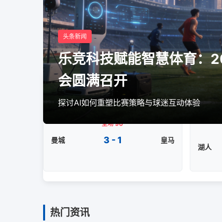
头条新闻
乐竞科技赋能智慧体育：2
会圆满召开
实时比分
探讨AI如何重塑比赛策略与球迷互动体验
全场 90'
3 - 1
曼城
皇马
湖人
热门资讯