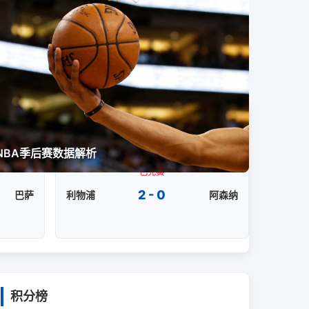
查看更多赛程 >
NBA季后赛数据解析
已完赛
2 - 0
巴萨
利物浦
阿森纳
积分榜