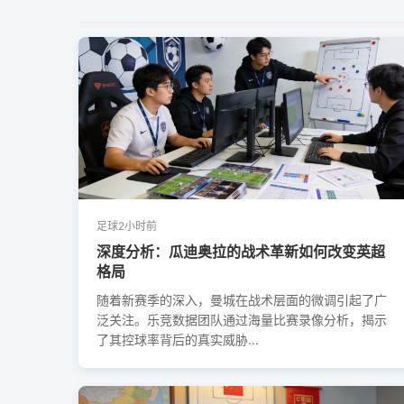
足球
2小时前
深度分析：瓜迪奥拉的战术革新如何改变英超
格局
随着新赛季的深入，曼城在战术层面的微调引起了广
泛关注。乐竞数据团队通过海量比赛录像分析，揭示
了其控球率背后的真实威胁...